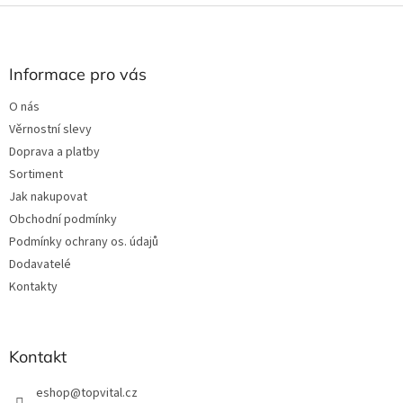
l
Z
á
á
d
p
a
a
Informace pro vás
c
t
í
O nás
í
p
Věrnostní slevy
r
v
Doprava a platby
k
Sortiment
y
Jak nakupovat
v
ý
Obchodní podmínky
p
Podmínky ochrany os. údajů
i
Dodavatelé
s
u
Kontakty
Kontakt
eshop
@
topvital.cz