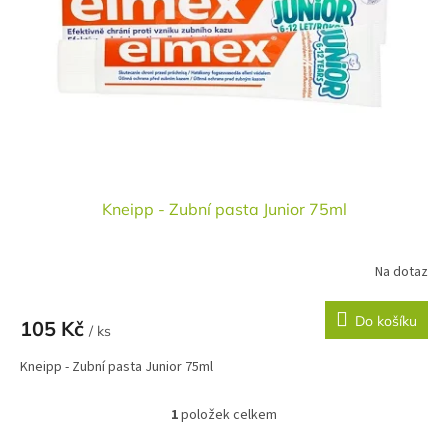
r
u
o
k
d
t
u
ů
k
t
ů
Kneipp - Zubní pasta Junior 75ml
Na dotaz
Do košíku
105 Kč
/ ks
Kneipp - Zubní pasta Junior 75ml
1
položek celkem
O
v