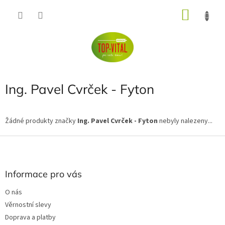
Přejít
NÁKU
na
obsah
KOŠÍK
Ing. Pavel Cvrček - Fyton
Žádné produkty značky
Ing. Pavel Cvrček - Fyton
nebyly nalezeny...
Z
á
p
a
Informace pro vás
t
O nás
í
Věrnostní slevy
Doprava a platby