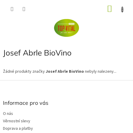
Přejít
NÁKU
na
obsah
KOŠÍK
Josef Abrle BioVino
Žádné produkty značky
Josef Abrle BioVino
nebyly nalezeny...
Z
á
p
a
Informace pro vás
t
O nás
í
Věrnostní slevy
Doprava a platby