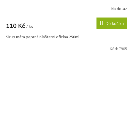
Na dotaz
Do košíku
110 Kč
/ ks
Sirup máta peprná Klášterní oficína 250ml
Kód:
7905