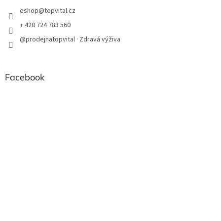
eshop
@
topvital.cz
+ 420 724 783 560
@prodejnatopvital · Zdravá výživa
Facebook