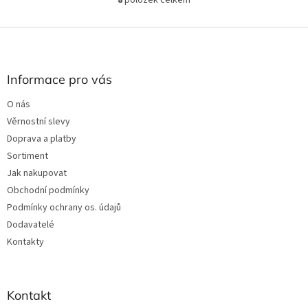
8
položek celkem
O
v
l
Z
á
á
d
p
a
a
Informace pro vás
c
t
í
O nás
í
p
Věrnostní slevy
r
v
Doprava a platby
k
Sortiment
y
Jak nakupovat
v
ý
Obchodní podmínky
p
Podmínky ochrany os. údajů
i
Dodavatelé
s
u
Kontakty
Kontakt