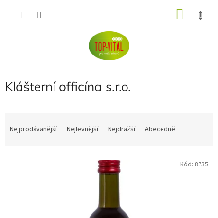
Přejít
NÁKU
na
obsah
KOŠÍK
Klášterní officína s.r.o.
Ř
a
Nejprodávanější
Nejlevnější
Nejdražší
Abecedně
z
e
V
n
Kód:
8735
ý
í
p
p
i
r
s
o
p
d