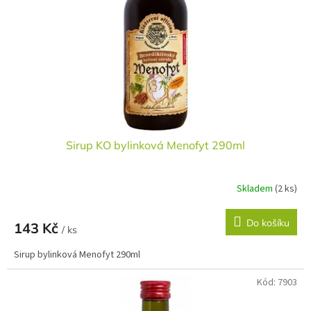
r
u
o
k
d
t
u
ů
k
t
ů
Sirup KO bylinková Menofyt 290ml
Skladem
(2 ks)
Do košíku
143 Kč
/ ks
Sirup bylinková Menofyt 290ml
Kód:
7903