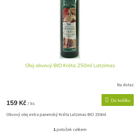
r
u
o
k
d
t
u
ů
k
t
ů
Olej olivový BIO Kréta 250ml Latzimas
Na dotaz
Do košíku
159 Kč
/ ks
Olivový olej extra panenský Kréta Latzimas BIO 250ml
1
položek celkem
O
v