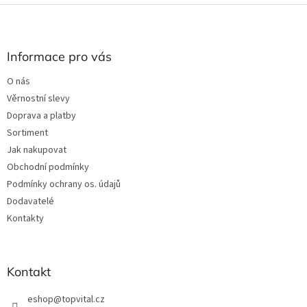
l
Z
á
á
d
p
a
a
Informace pro vás
c
t
í
O nás
í
p
Věrnostní slevy
r
v
Doprava a platby
k
Sortiment
y
Jak nakupovat
v
ý
Obchodní podmínky
p
Podmínky ochrany os. údajů
i
Dodavatelé
s
u
Kontakty
Kontakt
eshop
@
topvital.cz