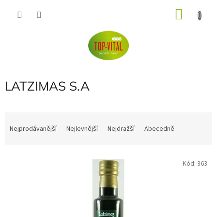
Přejít
NÁKU
na
obsah
KOŠÍK
LATZIMAS S.A
Ř
a
Nejprodávanější
Nejlevnější
Nejdražší
Abecedně
z
e
V
n
Kód:
363
ý
í
p
p
i
r
s
o
p
d