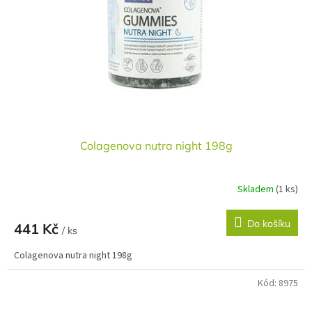
r
u
o
k
d
t
u
ů
k
t
ů
Colagenova nutra night 198g
Skladem
(1 ks)
Do košíku
441 Kč
/ ks
Colagenova nutra night 198g
Kód:
8975