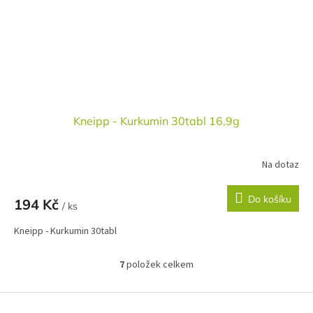
Kneipp - Kurkumin 30tabl 16,9g
Na dotaz
Do košíku
194 Kč
/ ks
Kneipp - Kurkumin 30tabl
7
položek celkem
O
v
l
Z
á