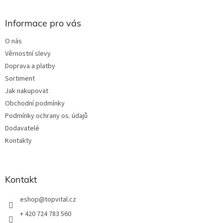
á
d
p
a
a
Informace pro vás
c
t
í
O nás
í
p
Věrnostní slevy
r
v
Doprava a platby
k
Sortiment
y
Jak nakupovat
v
ý
Obchodní podmínky
p
Podmínky ochrany os. údajů
i
Dodavatelé
s
u
Kontakty
Kontakt
eshop
@
topvital.cz
+ 420 724 783 560