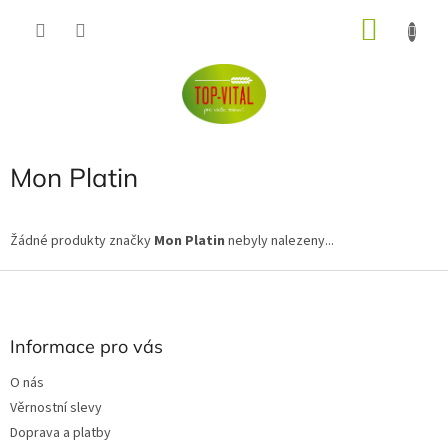
Přejít
NÁKU
na
obsah
KOŠÍK
Mon Platin
Žádné produkty značky
Mon Platin
nebyly nalezeny...
Z
á
p
a
Informace pro vás
t
O nás
í
Věrnostní slevy
Doprava a platby