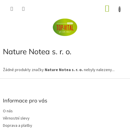
Přejít
NÁKU
na
obsah
KOŠÍK
Nature Notea s. r. o.
Žádné produkty značky
Nature Notea s. r. o.
nebyly nalezeny...
Z
á
p
a
Informace pro vás
t
O nás
í
Věrnostní slevy
Doprava a platby