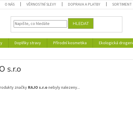
O NÁS
VĚRNOSTNÍ SLEVY
DOPRAVA A PLATBY
SORTIMENT
HLEDAT
ky
Doplňky stravy
Přírodní kosmetika
Ekologická drogeri
 s.r.o
rodukty značky
RAJO s.r.o
nebyly nalezeny...