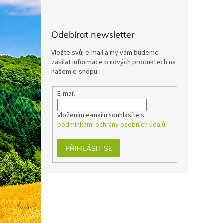
n
e
l
Odebírat newsletter
Vložte svůj e-mail a my vám budeme
zasílat informace o nových produktech na
našem e-shopu.
E-mail
Vložením e-mailu souhlasíte s
podmínkami ochrany osobních údajů
PŘIHLÁSIT SE
Z
á
p
a
t