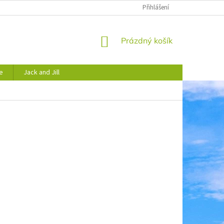
JAK NAKUPOVAT
OBCHODNÍ PODMÍNKY
Přihlášení
PODMÍNKY OCHRANY 
NÁKUPNÍ
Prázdný košík
KOŠÍK
e
Jack and Jill