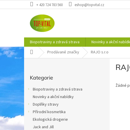
Přejít
+ 420 724 783 560
eshop@topvital.cz
na
obsah
Biopotraviny a zdravá strava
Novinky a akční nabíd
Domů
Prodávané značky
RAJO s.r.o
P
RAJO
o
Přeskočit
s
Kategorie
kategorie
t
Žádné p
r
Biopotraviny a zdravá strava
a
Novinky a akční nabídky
n
Doplňky stravy
n
í
Přírodní kosmetika
p
Ekologická drogerie
a
Jack and Jill