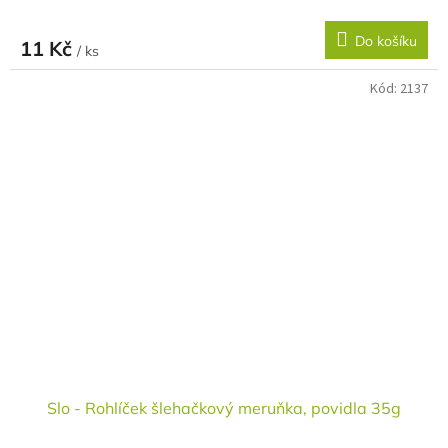
Do košíku
11 Kč
/ ks
Kód:
2137
Slo - Rohlíček šlehačkový meruňka, povidla 35g