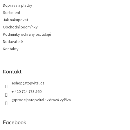
v
Doprava a platby
k
Sortiment
y
Jak nakupovat
v
ý
Obchodní podmínky
p
Podmínky ochrany os. údajů
i
Dodavatelé
s
u
Kontakty
Kontakt
eshop
@
topvital.cz
+ 420 724 783 560
@prodejnatopvital · Zdravá výživa
Facebook