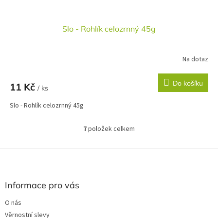
Slo - Rohlík celozrnný 45g
Na dotaz
Do košíku
11 Kč
/ ks
Slo - Rohlík celozrnný 45g
7
položek celkem
O
v
l
Z
á
á
d
p
a
a
Informace pro vás
c
t
í
O nás
í
p
Věrnostní slevy
r