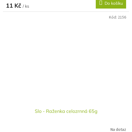
Do košíku
11 Kč
/ ks
Kód:
2156
Slo - Raženka celozrnná 65g
Na dotaz