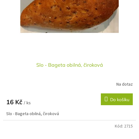
r
u
o
k
d
t
u
ů
k
t
ů
Slo - Bageta obilná, čiroková
Na dotaz
Do košíku
16 Kč
/ ks
Slo - Bageta obilná, čiroková
Kód:
2715