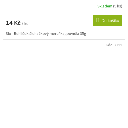
Skladem
(9 ks)
Do košíku
14 Kč
/ ks
Slo - Rohlíček šlehačkový meruňka, povidla 35g
Kód:
2155