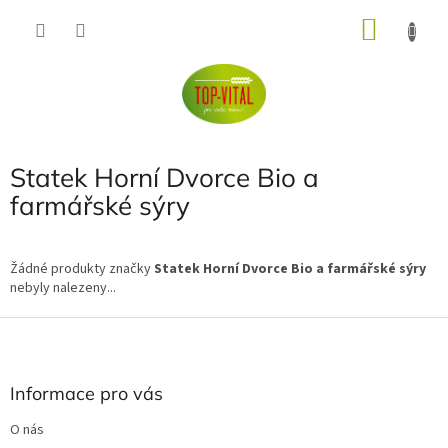
Přejít
NÁKU
na
obsah
KOŠÍK
Statek Horní Dvorce Bio a
farmářské sýry
Žádné produkty značky
Statek Horní Dvorce Bio a farmářské sýry
nebyly nalezeny...
Z
á
p
a
Informace pro vás
t
O nás
í