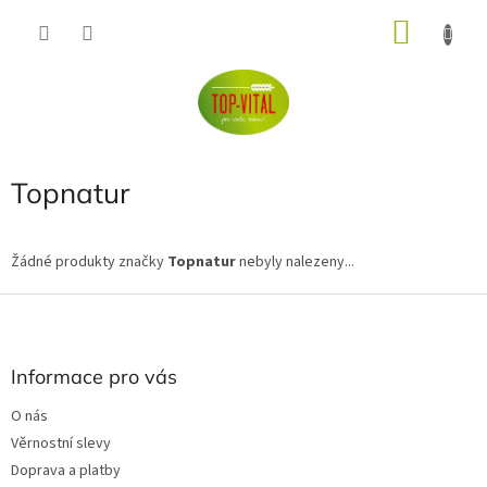
Přejít
NÁKU
na
obsah
KOŠÍK
Topnatur
Žádné produkty značky
Topnatur
nebyly nalezeny...
Z
á
p
a
Informace pro vás
t
O nás
í
Věrnostní slevy
Doprava a platby