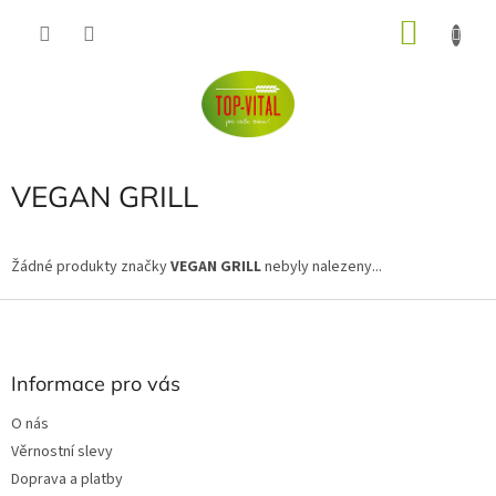
Přejít
NÁKU
na
obsah
KOŠÍK
VEGAN GRILL
Žádné produkty značky
VEGAN GRILL
nebyly nalezeny...
Z
á
p
a
Informace pro vás
t
O nás
í
Věrnostní slevy
Doprava a platby