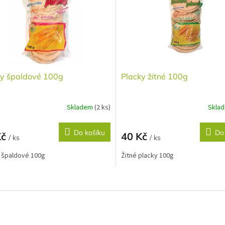
ky špaldové 100g
Placky žitné 100g
Skladem
(2 ks)
Skla
Do košíku
Do
Kč
40 Kč
/ ks
/ ks
 špaldové 100g
Žitné placky 100g
O
v
l
á
d