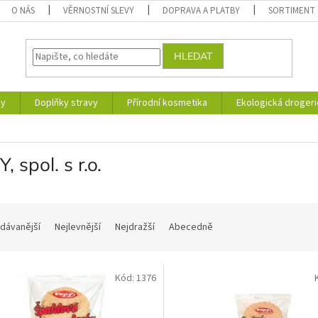
O NÁS
VĚRNOSTNÍ SLEVY
DOPRAVA A PLATBY
SORTIMENT
HLEDAT
ky
Doplňky stravy
Přírodní kosmetika
Ekologická drogeri
, spol. s r.o.
dávanější
Nejlevnější
Nejdražší
Abecedně
Kód:
1376