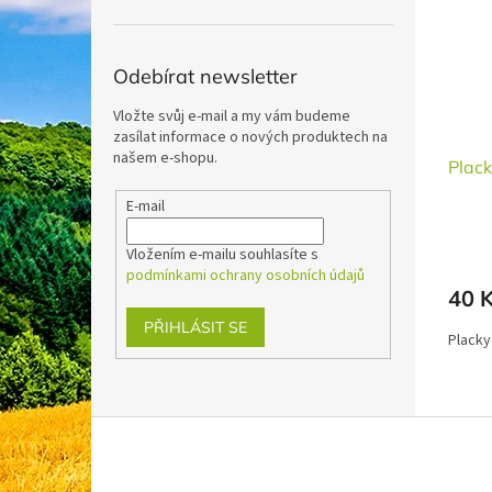
i
r
n
s
o
e
p
d
l
r
u
Odebírat newsletter
o
k
Vložte svůj e-mail a my vám budeme
d
t
zasílat informace o nových produktech na
u
ů
našem e-shopu.
Plac
k
t
E-mail
ů
Vložením e-mailu souhlasíte s
podmínkami ochrany osobních údajů
40 
PŘIHLÁSIT SE
Placky
Z
á
p