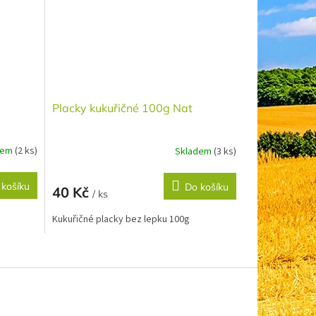
Placky kukuřičné 100g Nat
dem
(2 ks)
Skladem
(3 ks)
 košíku
Do košíku
40 Kč
/ ks
Kukuřičné placky bez lepku 100g