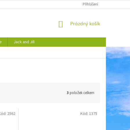
JAK NAKUPOVAT
OBCHODNÍ PODMÍNKY
Přihlášení
PODMÍNKY OCHRANY 
NÁKUPNÍ
Prázdný košík
KOŠÍK
e
Jack and Jill
3
položek celkem
Kód:
2562
Kód:
1375