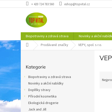
Přejít
+ 420 724 783 560
eshop@topvital.cz
na
obsah
Biopotraviny a zdravá strava
Novinky a akční nabíd
Domů
Prodávané značky
VEPY, spol. s r.o.
P
VEPY
o
Přeskočit
s
Kategorie
kategorie
t
Ř
r
Biopotraviny a zdravá strava
a
a
Nejpro
Novinky a akční nabídky
z
n
e
Doplňky stravy
n
V
n
í
Přírodní kosmetika
ý
í
p
Ekologická drogerie
p
p
a
Jack and Jill