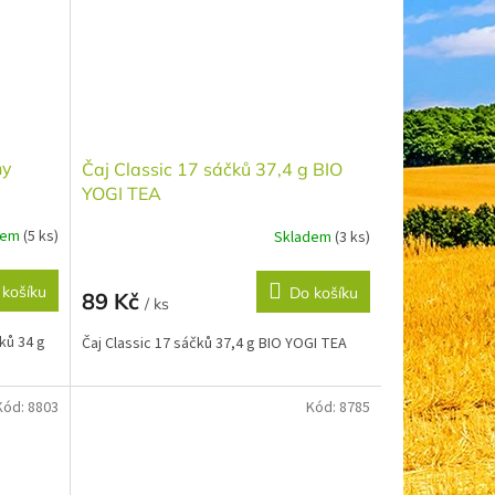
hy
Čaj Classic 17 sáčků 37,4 g BIO
YOGI TEA
dem
(5 ks)
Skladem
(3 ks)
 košíku
Do košíku
89 Kč
/ ks
ků 34 g
Čaj Classic 17 sáčků 37,4 g BIO YOGI TEA
Kód:
8803
Kód:
8785