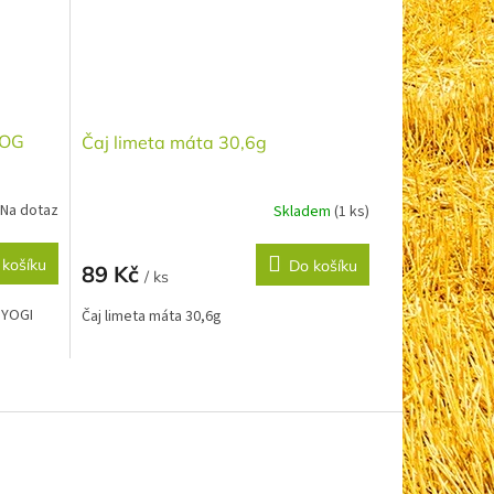
YOG
Čaj limeta máta 30,6g
Na dotaz
Skladem
(1 ks)
 košíku
Do košíku
89 Kč
/ ks
 YOGI
Čaj limeta máta 30,6g