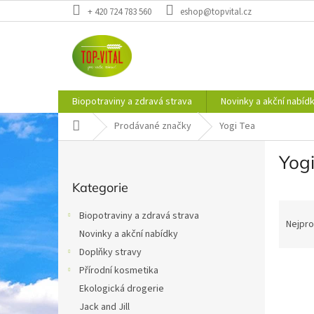
Přejít
+ 420 724 783 560
eshop@topvital.cz
na
obsah
Biopotraviny a zdravá strava
Novinky a akční nabíd
Domů
Prodávané značky
Yogi Tea
P
Yog
o
Přeskočit
s
Kategorie
kategorie
t
Ř
r
Biopotraviny a zdravá strava
a
a
Nejpro
Novinky a akční nabídky
z
n
e
Doplňky stravy
n
V
n
í
Přírodní kosmetika
ý
í
p
Ekologická drogerie
p
p
a
Jack and Jill