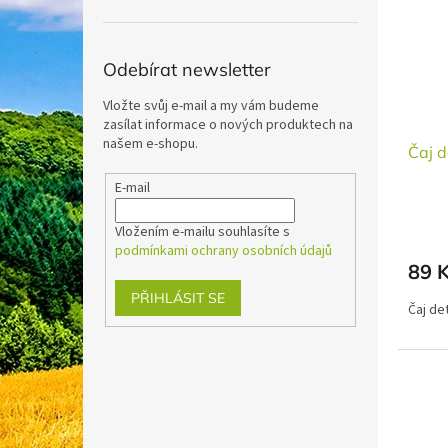
i
r
n
s
o
e
p
d
l
r
u
Odebírat newsletter
o
k
Vložte svůj e-mail a my vám budeme
d
t
zasílat informace o nových produktech na
u
ů
našem e-shopu.
Čaj d
k
t
E-mail
ů
Vložením e-mailu souhlasíte s
podmínkami ochrany osobních údajů
89 
PŘIHLÁSIT SE
Čaj de