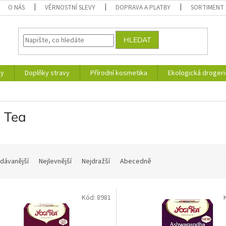
O NÁS
VĚRNOSTNÍ SLEVY
DOPRAVA A PLATBY
SORTIMENT
HLEDAT
ky
Doplňky stravy
Přírodní kosmetika
Ekologická drogeri
i Tea
dávanější
Nejlevnější
Nejdražší
Abecedně
Kód:
8981