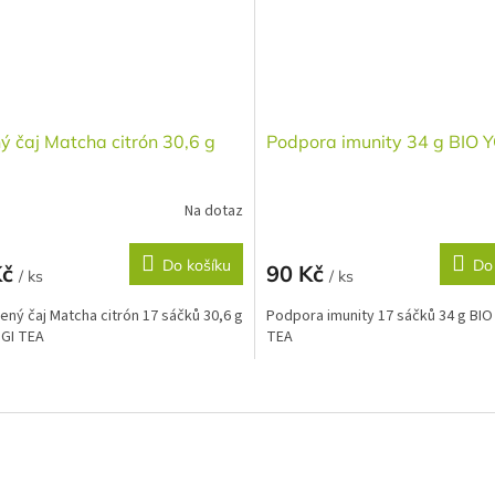
ý čaj Matcha citrón 30,6 g
Podpora imunity 34 g BIO 
Na dotaz
Do košíku
Do
Kč
90 Kč
/ ks
/ ks
lený čaj Matcha citrón 17 sáčků 30,6 g
Podpora imunity 17 sáčků 34 g BIO
GI TEA
TEA
O
v
l
á
d
a