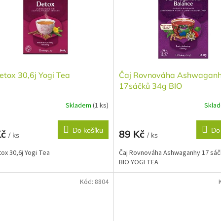
etox 30,6j Yogi Tea
Čaj Rovnováha Ashwagan
17sáčků 34g BIO
Skladem
(1 ks)
Skla
Do košíku
Do
Kč
89 Kč
/ ks
/ ks
tox 30,6j Yogi Tea
Čaj Rovnováha Ashwaganhy 17 sáč
BIO YOGI TEA
Kód:
8804