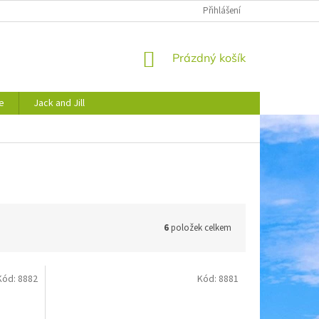
JAK NAKUPOVAT
OBCHODNÍ PODMÍNKY
Přihlášení
PODMÍNKY OCHRANY 
NÁKUPNÍ
Prázdný košík
KOŠÍK
e
Jack and Jill
6
položek celkem
Kód:
8882
Kód:
8881