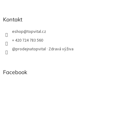
Kontakt
eshop
@
topvital.cz
+ 420 724 783 560
@prodejnatopvital · Zdravá výživa
Facebook