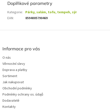
Doplňkové parametry
Kategorie
:
Párky, salám, tofu, tempeh, sýr
EAN
:
8594005790469
Z
á
p
a
Informace pro vás
t
O nás
í
Věrnostní slevy
Doprava a platby
Sortiment
Jak nakupovat
Obchodní podmínky
Podmínky ochrany os. údajů
Dodavatelé
Kontakty