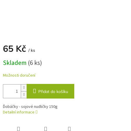
65 Kč
/ ks
Měrná
Skladem
(6 ks)
cena:
Možnosti doručení
Přidat do košíku
Ďobáčky - sojové nudličky 150g
Detailní informace