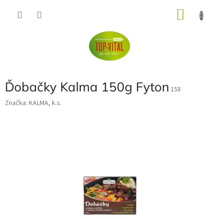
Přejít
NÁKU
na
obsah
KOŠÍK
Ďobačky Kalma 150g Fyton
158
Značka:
KALMA, k.s.