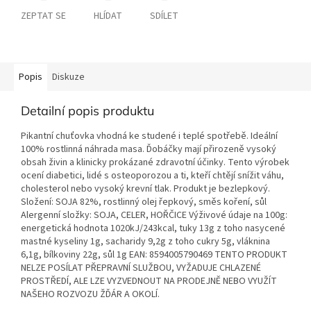
ZEPTAT SE
HLÍDAT
SDÍLET
Popis
Diskuze
Detailní popis produktu
Pikantní chuťovka vhodná ke studené i teplé spotřebě. Ideální
100% rostlinná náhrada masa. Ďobáčky mají přirozeně vysoký
obsah živin a klinicky prokázané zdravotní účinky. Tento výrobek
ocení diabetici, lidé s osteoporozou a ti, kteří chtějí snížit váhu,
cholesterol nebo vysoký krevní tlak. Produkt je bezlepkový.
Složení: SOJA 82%, rostlinný olej řepkový, směs koření, sůl
Alergenní složky: SOJA, CELER, HOŘČICE Výživové údaje na 100g:
energetická hodnota 1020kJ/243kcal, tuky 13g z toho nasycené
mastné kyseliny 1g, sacharidy 9,2g z toho cukry 5g, vláknina
6,1g, bílkoviny 22g, sůl 1g EAN: 8594005790469 TENTO PRODUKT
NELZE POSÍLAT PŘEPRAVNÍ SLUŽBOU, VYŽADUJE CHLAZENÉ
PROSTŘEDÍ, ALE LZE VYZVEDNOUT NA PRODEJNĚ NEBO VYUŽÍT
NAŠEHO ROZVOZU ŽĎÁR A OKOLÍ.