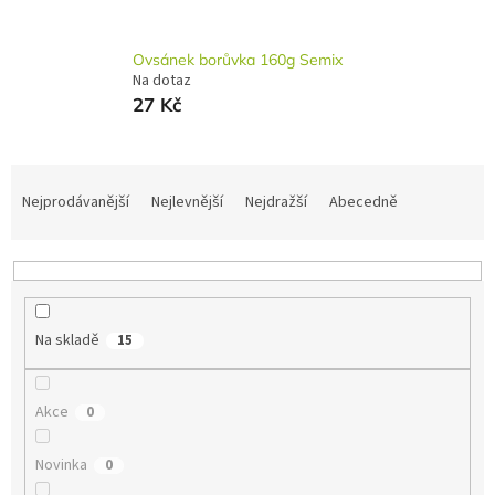
Ovsánek borůvka 160g Semix
Na dotaz
27 Kč
Ř
a
Nejprodávanější
Nejlevnější
Nejdražší
Abecedně
z
e
n
í
p
Na skladě
15
r
o
d
Akce
0
u
k
t
Novinka
0
ů