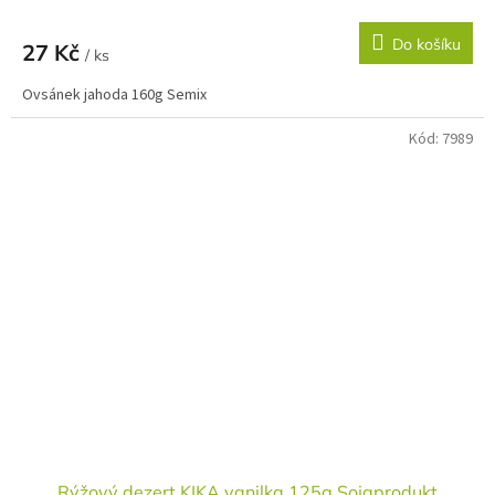
Do košíku
27 Kč
/ ks
Ovsánek jahoda 160g Semix
Kód:
7989
Rýžový dezert KIKA vanilka 125g Sojaprodukt