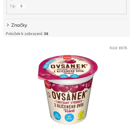
Tip
0
Značky
Položek k zobrazení:
36
V
Kód:
8676
ý
p
i
s
p
r
o
d
u
k
t
ů