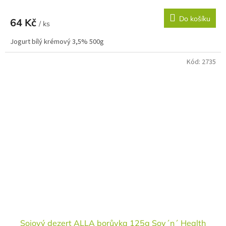
Do košíku
64 Kč
/ ks
Jogurt bílý krémový 3,5% 500g
Kód:
2735
Sojový dezert ALLA borůvka 125g Soy´n´ Health