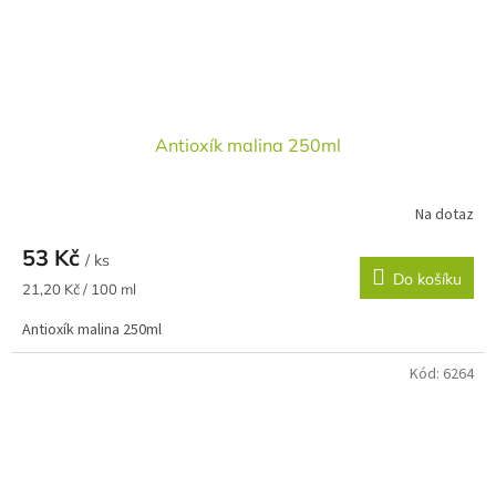
Antioxík malina 250ml
Na dotaz
53 Kč
/ ks
Do košíku
Měrná
21,20 Kč / 100 ml
cena:
Antioxík malina 250ml
Kód:
6264