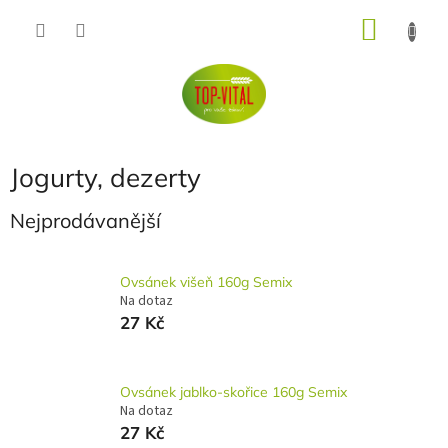
Přejít
NÁKU
na
obsah
KOŠÍK
Jogurty, dezerty
Nejprodávanější
Ovsánek višeň 160g Semix
Na dotaz
27 Kč
Ovsánek jablko-skořice 160g Semix
Na dotaz
27 Kč