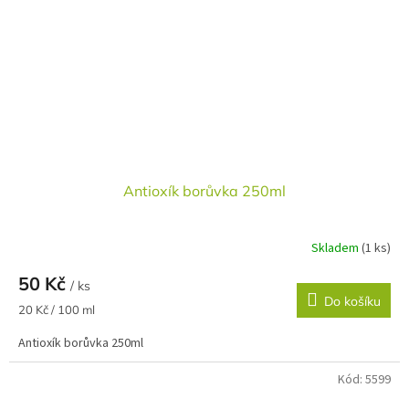
Antioxík borůvka 250ml
Skladem
(1 ks)
50 Kč
/ ks
Do košíku
Měrná
20 Kč / 100 ml
cena:
Antioxík borůvka 250ml
Kód:
5599