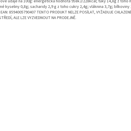
vové údaje na 100g: energetická hodnota 958kJ/228kcal; tuky 14,8g z toho
é kyseliny 0,8g; sacharidy 2,9 g z toho cukry 2,4g; vláknina 3,7g; bílkoviny 
. EAN: 8594005790407 TENTO PRODUKT NELZE POSÍLAT, VYŽADUJE CHLAZEN
TŘEDÍ, ALE LZE VYZVEDNOUT NA PRODEJNĚ.