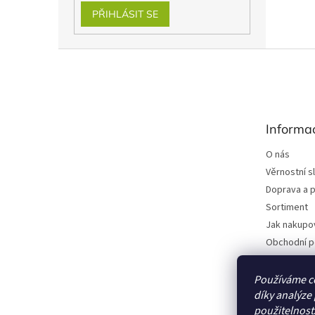
PŘIHLÁSIT SE
Z
á
p
a
t
Informa
í
O nás
Věrnostní s
Doprava a p
Sortiment
Jak nakupo
Obchodní 
Podmínky o
Dodavatelé
Používáme c
díky analýze
Kontakty
použitelnost