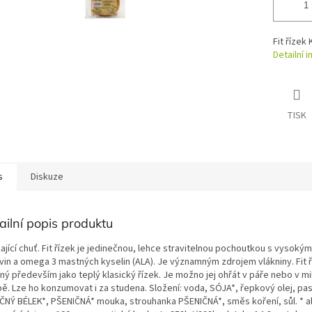
Fit řízek
Detailní 
TISK
s
Diskuze
ailní popis produktu
kající chuť. Fit řízek je jedinečnou, lehce stravitelnou pochoutkou s vysok
ovin a omega 3 mastných kyselin (ALA). Je významným zdrojem vlákniny. Fit ř
ný především jako teplý klasický řízek. Je možno jej ohřát v páře nebo v m
bě. Lze ho konzumovat i za studena. Složení: voda, SÓJA*, řepkový olej, pa
ČNÝ BÉLEK*, PŠENIČNÁ* mouka, strouhanka PŠENIČNÁ*, směs koření, sůl. * a