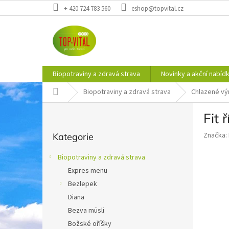
Přejít
+ 420 724 783 560
eshop@topvital.cz
na
obsah
Biopotraviny a zdravá strava
Novinky a akční nabíd
Domů
Biopotraviny a zdravá strava
Chlazené vý
P
Fit 
o
Přeskočit
s
Značka:
Kategorie
kategorie
t
r
Biopotraviny a zdravá strava
a
Expres menu
n
Bezlepek
n
í
Diana
p
Bezva müsli
a
Božské oříšky