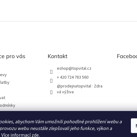
ce pro vás
Kontakt
Facebo
eshop
@
topvital.cz
levy
+ 420 724 783 560
latby
@prodejnatopvital · Zdra
vá výživa
vat
podmínky
chrany os. údajů
ookies, abychom Vám umožnili pohodlné prohlížení webu a
 provozu webu neustále zlepšovali jeho funkce, výkon a
. Více informací
zde
.