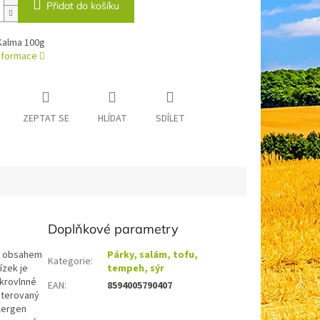
Přidat do košíku
 Kalma 100g
informace
ZEPTAT SE
HLÍDAT
SDÍLET
Doplňkové parametry
ým obsahem
Párky, salám, tofu,
Kategorie
:
ízek je
tempeh, sýr
ikrovlnné
EAN
:
8594005790407
sterovaný
lergen