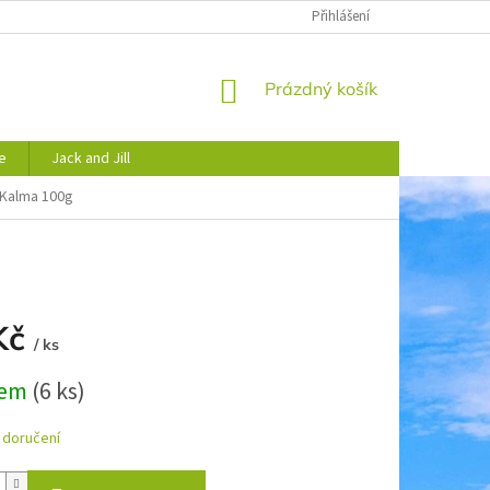
JAK NAKUPOVAT
OBCHODNÍ PODMÍNKY
Přihlášení
PODMÍNKY OCHRANY 
NÁKUPNÍ
Prázdný košík
KOŠÍK
e
Jack and Jill
k Kalma 100g
Kč
/ ks
dem
(6 ks)
 doručení