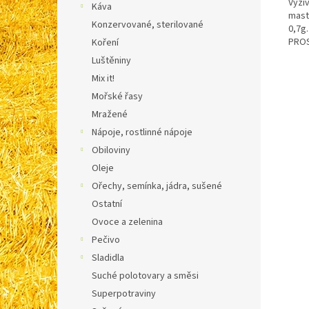
Výži
Káva
mastn
Konzervované, sterilované
0,7g
PROS
Koření
Luštěniny
Mix it!
Mořské řasy
Mražené
Nápoje, rostlinné nápoje
Obiloviny
Oleje
Ořechy, semínka, jádra, sušené
Ostatní
Ovoce a zelenina
Pečivo
Sladidla
Suché polotovary a směsi
Superpotraviny