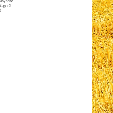
 nasycené
11g; sůl
É