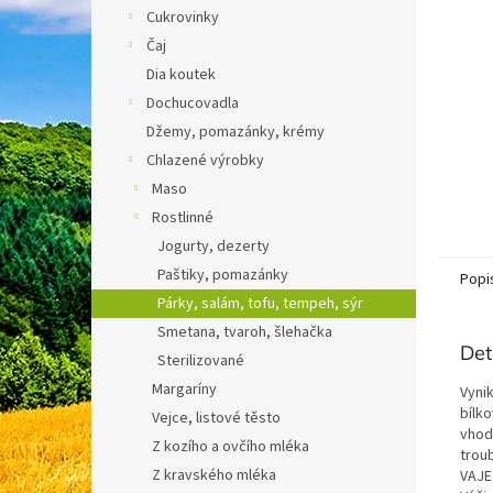
n
Cukrovinky
e
Čaj
l
Dia koutek
Dochucovadla
Džemy, pomazánky, krémy
Chlazené výrobky
Maso
Rostlinné
Jogurty, dezerty
Paštiky, pomazánky
Popi
Párky, salám, tofu, tempeh, sýr
Smetana, tvaroh, šlehačka
Det
Sterilizované
Margaríny
Vyni
bílk
Vejce, listové těsto
vhod
Z kozího a ovčího mléka
trou
Z kravského mléka
VAJE