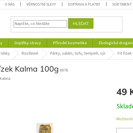
O NÁS
VĚRNOSTNÍ SLEVY
DOPRAVA A PLATBY
SORTIMENT
HLEDAT
ky
Doplňky stravy
Přírodní kosmetika
Ekologická drogeri
robky
Rostlinné
Párky, salám, tofu, tempeh, sýr
Fit říze
řízek Kalma 100g
8678
Kalma
49 
Měrná
Skla
cena:
Možnosti