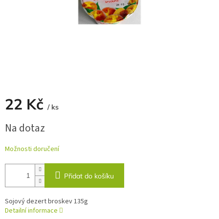
22 Kč
/ ks
Měrná
Na dotaz
cena:
Možnosti doručení
Přidat do košíku
Sojový dezert broskev 135g
Detailní informace