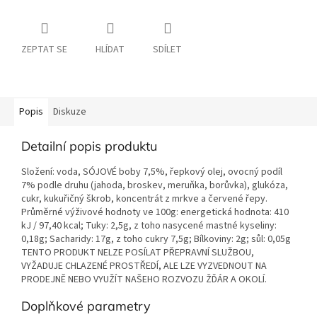
ZEPTAT SE
HLÍDAT
SDÍLET
Popis
Diskuze
Detailní popis produktu
Složení: voda, SÓJOVÉ boby 7,5%, řepkový olej, ovocný podíl
7% podle druhu (jahoda, broskev, meruňka, borůvka), glukóza,
cukr, kukuřičný škrob, koncentrát z mrkve a červené řepy.
Průměrné výživové hodnoty ve 100g: energetická hodnota: 410
kJ / 97,40 kcal; Tuky: 2,5g, z toho nasycené mastné kyseliny:
0,18g; Sacharidy: 17g, z toho cukry 7,5g; Bílkoviny: 2g; sůl: 0,05g
TENTO PRODUKT NELZE POSÍLAT PŘEPRAVNÍ SLUŽBOU,
VYŽADUJE CHLAZENÉ PROSTŘEDÍ, ALE LZE VYZVEDNOUT NA
PRODEJNĚ NEBO VYUŽÍT NAŠEHO ROZVOZU ŽĎÁR A OKOLÍ.
Doplňkové parametry