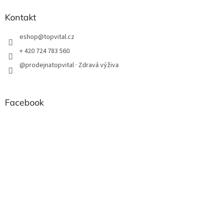
Kontakt
eshop
@
topvital.cz
+ 420 724 783 560
@prodejnatopvital · Zdravá výživa
Facebook