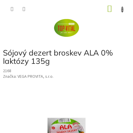
Přejít
NÁKU
na
obsah
KOŠÍK
Sójový dezert broskev ALA 0%
laktózy 135g
2168
Značka:
VEGA PROVITA, s.r.o.