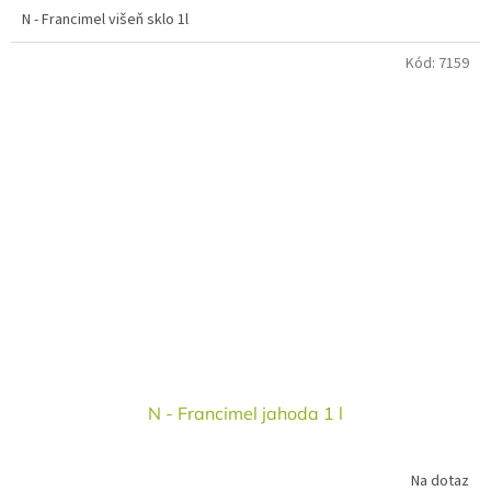
N - Francimel višeň sklo 1l
Kód:
7159
N - Francimel jahoda 1 l
Na dotaz