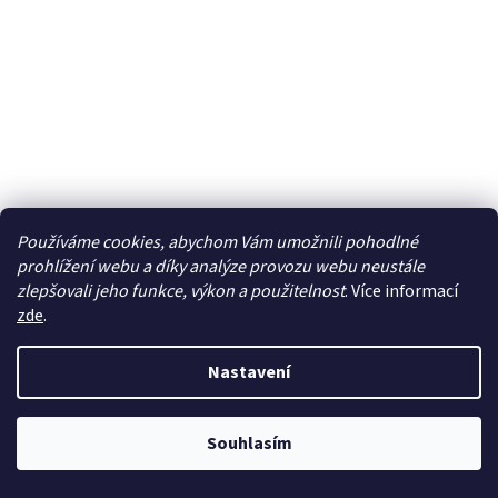
N - Kuřecí chlaz. čtvrtky kg
Používáme cookies, abychom Vám umožnili pohodlné
prohlížení webu a díky analýze provozu webu neustále
zlepšovali jeho funkce, výkon a použitelnost
. Více informací
Na dotaz
zde
.
Do košíku
189 Kč
/ ks
Nastavení
Kuřecí chlaz. čtvrtky
Souhlasím
Kód:
3183