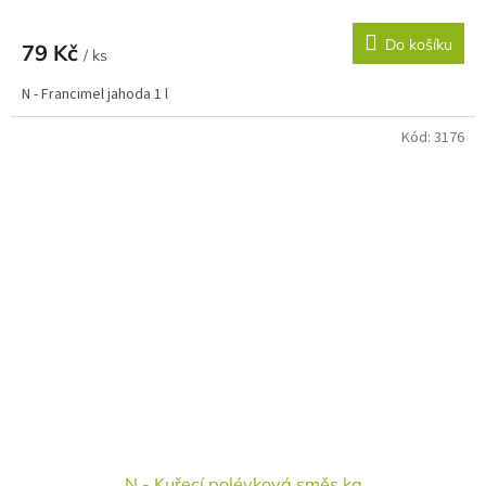
Do košíku
79 Kč
/ ks
N - Francimel jahoda 1 l
Kód:
3176
N - Kuřecí polévková směs kg