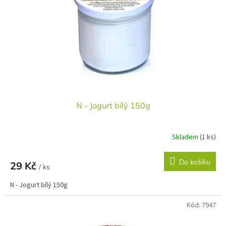
r
u
o
k
d
t
u
ů
k
t
ů
N - Jogurt bílý 150g
Skladem
(1 ks)
Do košíku
29 Kč
/ ks
N - Jogurt bílý 150g
Kód:
7947