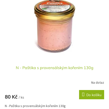
N - Paštika s provensálským kořením 130g
Na dotaz
Do košíku
80 Kč
/ ks
N - Paštika s provensálským kořením 130g