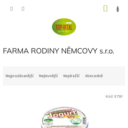
Přejít
NÁKU
na
obsah
KOŠÍK
FARMA RODINY NĚMCOVY s.r.o.
Ř
a
Nejprodávanější
Nejlevnější
Nejdražší
Abecedně
z
e
V
n
Kód:
8790
ý
í
p
p
i
r
s
o
p
d