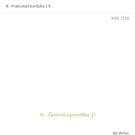
N - Francimel borůvka 1 ll
Kód:
7156
N - Čerstvá syrovátka 1l
Na dotaz