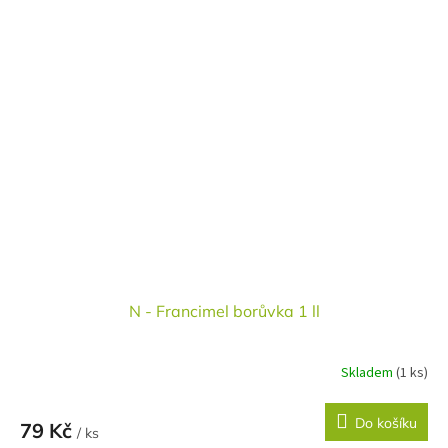
N - Francimel borůvka 1 ll
Skladem
(1 ks)
Do košíku
79 Kč
/ ks